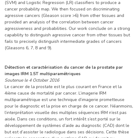
(SVM) and Logistic Regression (LR) classifiers to produce a
cancer probability map. We then focused on discriminating
agressive cancers (Gleason score >6) from other tissues and
provided an analysis of the correlation between cancer
agressiveness and probabilities. Our work conclude on a strong
capability to distinguish agressive cancer from other tissues but
fails to precisely distinguish intermediate grades of cancers
(Gleasons 6, 7, 8 and 9).
Détection et caractérisation du cancer de la prostate par
images IRM 1.5T multiparamétriques
Soutenue le 4 October 2016
Le cancer de la prostate est le plus courant en France et la
4ième cause de mortalité par cancer. L’imagerie IRM
multiparamétrique est une technique d’imagerie prometteuse
pour le diagnostic et la prise en charge de ce cancer. Néanmoins,
l’interprétation visuelle des multiples séquences IRM n’est pas
aisée. Dans ces conditions, un fort intérêt s’est porté sur le
développement de systèmes d’aide au diagnostic (CAD) dont le
but est d’assister le radiologue dans ses décisions. Cette thèse