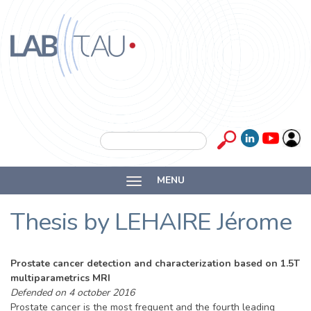
Skip to main content
Labtau
Inserm
Search form
Search
Université
MENU
Lyon 1
Thesis by LEHAIRE Jérome
Prostate cancer detection and characterization based on 1.5T
multiparametrics MRI
Defended on 4 october 2016
Prostate cancer is the most frequent and the fourth leading