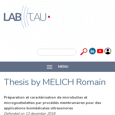
Skip to main content
Labtau
Inserm
Search form
Search
Université
MENU
Lyon 1
Thesis by MELICH Romain
Préparation et caractérisation de microbulles et
microgouttelettes par procédés membranaires pour des
applications biomédicales ultrasonores
Defended on 13 december 2018