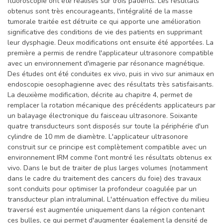
fluoroscopie ont été réalisés sur trois patients. Les résultats
obtenus sont très encourageants, l'intégralité de la masse
tumorale traitée est détruite ce qui apporte une amélioration
significative des conditions de vie des patients en supprimant
leur dysphagie. Deux modifications ont ensuite été apportées. La
première a permis de rendre l'applicateur ultrasonore compatible
avec un environnement d'imagerie par résonance magnétique.
Des études ont été conduites ex vivo, puis in vivo sur animaux en
endoscopie oesophagienne avec des résultats très satisfaisants.
La deuxième modification, décrite au chapitre 4, permet de
remplacer la rotation mécanique des précédents applicateurs par
un balayage électronique du faisceau ultrasonore. Soixante
quatre transducteurs sont disposés sur toute la périphérie d'un
cylindre de 10 mm de diamètre. L'applicateur ultrasonore
construit sur ce principe est complètement compatible avec un
environnement IRM comme l'ont montré les résultats obtenus ex
vivo. Dans le but de traiter de plus larges volumes (notamment
dans le cadre du traitement des cancers du foie) des travaux
sont conduits pour optimiser la profondeur coagulée par un
transducteur plan intraluminal. L'atténuation effective du milieu
traversé est augmentée uniquement dans la région contenant
ces bulles, ce qui permet d'augmenter également la densité de