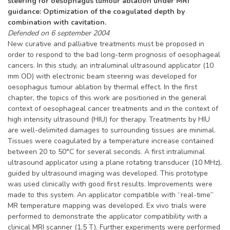
steering for oesophagus tumour ablation under MRI
guidance: Optimization of the coagulated depth by
combination with cavitation.
Defended on 6 september 2004
New curative and palliative treatments must be proposed in
order to respond to the bad long-term prognosis of oesophageal
cancers. In this study, an intraluminal ultrasound applicator (10
mm OD) with electronic beam steering was developed for
oesophagus tumour ablation by thermal effect. In the first
chapter, the topics of this work are positioned in the general
context of oesophageal cancer treatments and in the context of
high intensity ultrasound (HIU) for therapy. Treatments by HIU
are well-delimited damages to surrounding tissues are minimal.
Tissues were coagulated by a temperature increase contained
between 20 to 50°C for several seconds. A first intraluminal
ultrasound applicator using a plane rotating transducer (10 MHz),
guided by ultrasound imaging was developed. This prototype
was used clinically with good first results. Improvements were
made to this system. An applicator compatible with “real-time”
MR temperature mapping was developed. Ex vivo trials were
performed to demonstrate the applicator compatibility with a
clinical MRI scanner (1.5 T). Further experiments were performed