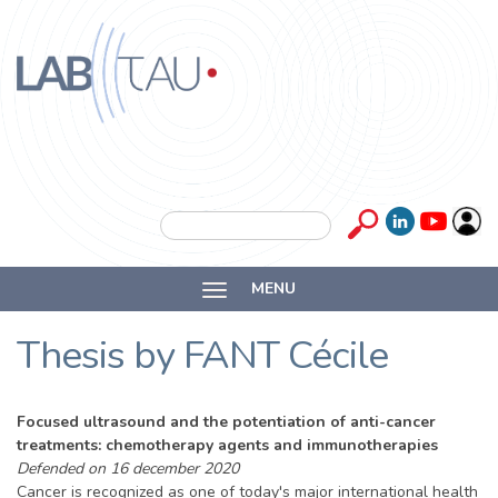
Skip to main content
Labtau
Inserm
Search form
Search
Université
MENU
Lyon 1
Thesis by FANT Cécile
Focused ultrasound and the potentiation of anti-cancer
treatments: chemotherapy agents and immunotherapies
Defended on 16 december 2020
Cancer is recognized as one of today's major international health