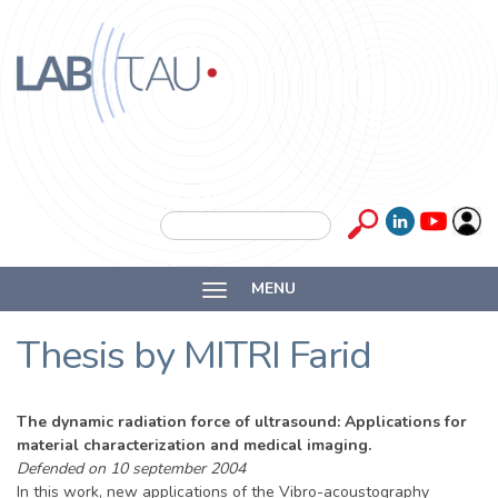
Skip to main content
Labtau
Inserm
Search form
Search
Université
MENU
Lyon 1
Thesis by MITRI Farid
The dynamic radiation force of ultrasound: Applications for
material characterization and medical imaging.
Defended on 10 september 2004
In this work, new applications of the Vibro-acoustography