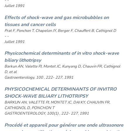
- -
Juillet 1991
Effects of shock-wave and gas microbubbles on
tissues and cancer cells
Prat F, Ponchon T, Chapelon JY, Berger F, Chauffert B, Cathignol D
- -
Juillet 1991
Physicochemical determinants of in vitro shock-wave
biliary lithotripsy
Barkun AN, Valette PJ, Montet JC, Kunyang D, Chauvin FR, Cathignol
D, et al
Gastroenterology, 100 , 222- 227, 1991
PHYSICOCHEMICAL DETERMINANTS OF INVITRO
SHOCK-WAVE BILIARY LITHOTRIPSY
BARKUN AN, VALETTE PJ, MONTET JC, DAI KY, CHAUVIN FR,
CATHIGNOL D, PONCHON T
GASTROENTEROLOGY, 100(1) , 222- 227, 1991
Procédé et appareil pour générer une onde ultrasonore