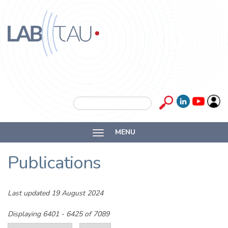
Skip to main content
Labtau
Inserm
Search form
Search
Université
MENU
Lyon 1
Publications
Last updated 19 August 2024
Displaying 6401 - 6425 of 7089